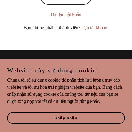
Đặt lại mật khẩu
Bạn không phải là thành viên?
Tạo tài khoản.
Bản quyền © 2026 tedenglish.com - Mọi quyền được bảo lưu.
Website này sử dụng cookie.
Được cung cấp bởi
Chúng tôi sẽ sử dụng cookie để phân tích lưu lượng truy cập
website và tối ưu hóa trải nghiệm website của bạn. Bằng cách
chấp nhận sử dụng cookie của chúng tôi, dữ liệu của bạn sẽ
được tổng hợp với tất cả dữ liệu người dùng khác.
Chính sách về quyền riêng tư
Điều khoản & Điều kiện
Chấp nhận